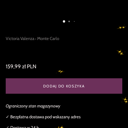
Victoria Valenza
Monte Carlo
•
Kolczyki w srebrnym kolorze z niebieskimi
cyrkoniami
159,99 zł PLN
DODAJ DO KOSZYKA
Ograniczony stan magazynowy
✓ Bezpłatna dostawa pod wskazany adres
✓ Dostawa w 24 h