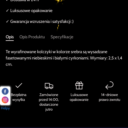
✓ Luksusowe opakowanie
✓ Gwarancja wzruszenia i satysfakcji :)
Opis
Opis Produktu
Specyfikacje
Te wyrafinowane kolczyki w kolorze srebra są wysadzane
fasetowanymi niebieskimi i białymi cyrkoniami. Wymiary: 2,5 x 1,4
cm.
Bezpłatna
Zamówione
Luksusowe
14-dniowe
wysyłka
przed 14:00,
opakowanie
prawo zwrotu
dostarczone
Helpy
jutro