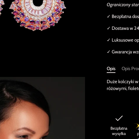
Ograniczony st
✓ Bezpłatna dos
✓ Dostawa w 24
✓ Luksusowe o
✓ Gwarancja wzrus
Opis
Opis Pro
Duże kolczyki w 
różowymi, fiole
Bezpłatna
wysyłka
p