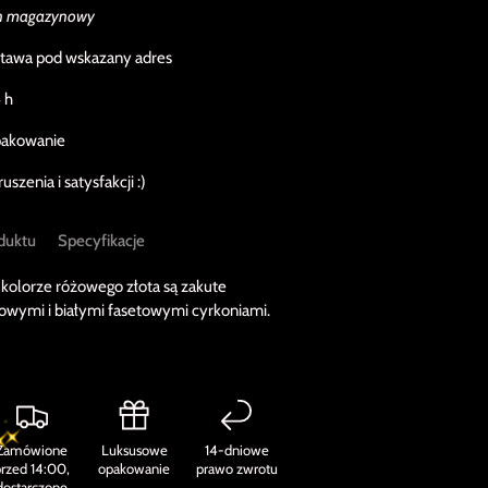
an magazynowy
tawa pod wskazany adres
 h
pakowanie
zenia i satysfakcji :)
duktu
Specyfikacje
kolorze różowego złota są zakute
towymi i białymi fasetowymi cyrkoniami.
Zamówione
Luksusowe
14-dniowe
rzed 14:00,
opakowanie
prawo zwrotu
dostarczone