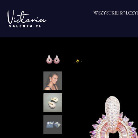
WSZYSTKIE KOLCZY
Przejdź
do
treści