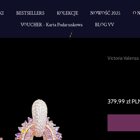
KI
BESTSELLERS
KOLEKCJE
NOWOŚĆ 2025
O 
VOUCHER - Karta Podarunkowa
BLOG VV
Victoria Valenza
Duże kolc
różowego
cyrkonia
379,99 zł PL