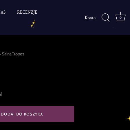
NAS
RECENZJE
Konto
0
Saint Tropez
•
zyki w kolorze
 złota z różowym
mi
N
DODAJ DO KOSZYKA