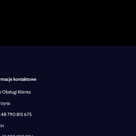
rmacje kontaktowe
o Obsługi Klienta
rzyna
+48 790 815 675
in